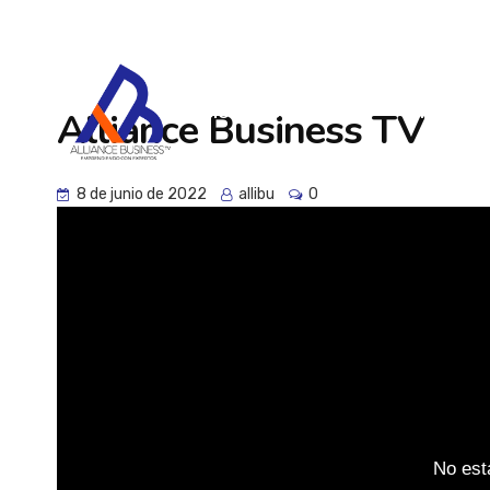
info@alliancebusines.com
Morelia Michoacán
INICIO
CONOCÉNOS
PROGRAM
Alliance Business TV
8 de junio de 2022
allibu
0
No est